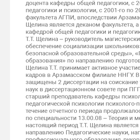
доцента кафедры общей педагогики, с 
педагогики и психологии, с 2001-го по 2
факультета АГПИ, впоследствии Арзамас
Щелина является деканом факультета, 
кафедрой общей педагогики и педагоги
Т.Т. Щелина – руководитель магистерск
обеспечение социализации школьников
безопасной образовательной среды», «
образования» по направлению подготов
Щелина Т.Т. принимает активное участи
кадров в Арзамасском филиале ННГУ. В 2
защищены 2 диссертации на соискание 
наук в диссертационном совете при ПГПУ
старший преподаватель кафедры психол
педагогической психологии психолого-п
течение отчетного периода продолжало
по специальности 13.00.08 – Теория и 
настоящий период Т.Т. Щелина являетс
направлению Педагогические науки, нап
профессионального образования, руков