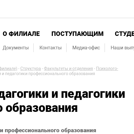
О ФИЛИАЛЕ
ПОСТУПАЮЩИМ
СТУД
Документы
Контакты
Медиа-офис
Наши вып
филиале)
-
Структура
-
Факультеты и отделения
-
Психолого-
 и педагогики профессионального образования
агогики и педагогики
о образования
ки профессионального образования