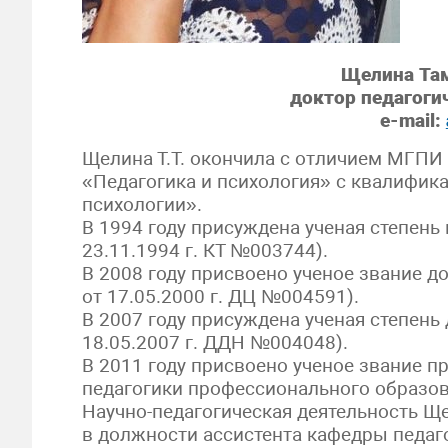
Щелина Та
доктор педагоги
e-mail:
Щелина Т.Т. окончила с отличием МГПИ 
«Педагогика и психология» с квалифика
психологии».
В 1994 году присуждена ученая степень
23.11.1994 г. КТ №003744).
В 2008 году присвоено ученое звание д
от 17.05.2000 г. ДЦ №004591).
В 2007 году присуждена ученая степень 
18.05.2007 г. ДДН №004048).
В 2011 году присвоено ученое звание п
педагогики профессионального образова
Научно-педагогическая деятельность Щел
в должности ассистента кафедры педаго