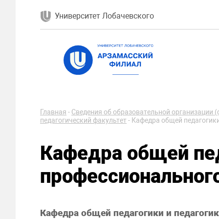
Университет Лобачевского
Главная
-
Сведения об образовательной организации (
педагогический факультет
-
Кафедра общей педагогики
Кафедра общей пед
профессиональног
Кафедра общей педагогики и педагоги