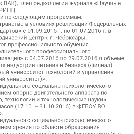
к ВАК), член редколлегии журнала «Научные
 РИНЦ.
и по следующим программам:
транство в условиях реализации Федеральных
ртов» с 01.09.2015 г. по 01.07.2016 г. в
дический центр»; г. Чебоксары.
ог профессионального обучения,
олнительного профессионального
лизация» с 04.07.2016 по 29.07.2016 в объеме
те индустрии питания и бизнеса (филиал)
ый университет технологий и управления
ий университет)».
видуального социально-психологического
ием опорно-двигательного аппарата по
 технологии и технологические науки»
асов (17.10. – 31.10.2016) в ФГБОУ ВО
».
видуального социально-психологического
ием зрения по области образования
огические науки» (уровень бакалавриата)» в