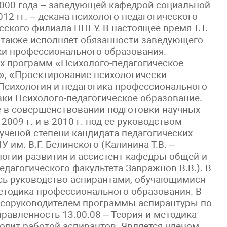
2000 года – заведующей кафедрой социальной
012 гг. – декана психолого-педагогического
ского филиала ННГУ. В настоящее время Т.Т.
а также исполняет обязанности заведующего
ки профессионального образования.
их программ «Психолого-педагогическое
», «Проектирование психологически
Психология и педагогика профессионального
ки Психолого-педагогическое образование.
е в совершенствовании подготовки научных
009 г. и в 2010 г. под ее руководством
ученой степени кандидата педагогических
 им. В.Г. Белинского (Калинина Т.В. –
огии развития и ассистент кафедры общей и
едагогического факультета Завражнов В.В.). В
сь руководство аспирантами, обучающимися
методика профессионального образования. В
я соруководителем программы аспирантуры по
равленность 13.00.08 – Теория и методика
одит работой аспирантов. Является членом