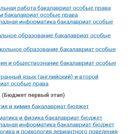
льная работа бакалавриат особые права
м бакалавриат особые права
ладная информатика бакалавриат особые
альное образование бакалавриат особые
кольное образование бакалавриат особые
рия и обществознание бакалавриат особые
ранный язык (английский) и второй
иат особые права
 (Бюджет первый этап)
гия и химия бакалавриат бюджет
матика и физика бакалавриат бюджет
ладная информатика бакалавриат бюджет
огика и психология девиантного поведения