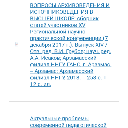
ВОПРОСЫ АРХИВОВЕДЕНИЯ И
ИСТОЧНИКОВЕДЕНИЯ В
ВЫСШЕЙ ШКОЛЕ: сборник
статей участников XV
Региональной научно-
практической конференции (7
декабря 2017 г.). Выпуск ХIV /
Отв. ред. В.И. Грубов; науч. ред.
А.А. Исаков; Арзамасский
филиал ННГУ, ГАНО, г. Арзамас.
– Арзамас: Арзамасский
филиал ННГУ, 2018. – 258 c. +
12 с. ил.
Актуальные проблемы
современной педагогической