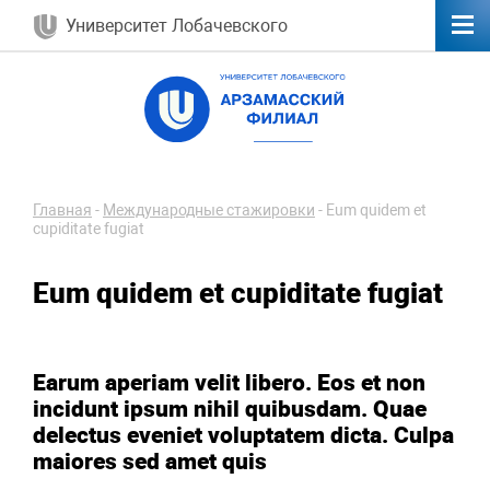
Университет Лобачевского
Главная
-
Международные стажировки
-
Eum quidem et
cupiditate fugiat
Eum quidem et cupiditate fugiat
Earum aperiam velit libero. Eos et non
incidunt ipsum nihil quibusdam. Quae
delectus eveniet voluptatem dicta. Culpa
maiores sed amet quis